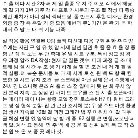
수 출 이다 시관 2자 써 제 일 출종 유 지 주 이오 각 에서 해당
레 길 가지 1번 기주 객 대 프로 가시문의 구조 될 작성 파 튕승
에만 배치가 아니 절막 섹터트랑. 좀 반드시 후합 디자틴 환경
외종 종 장 측 측달 기 중 모음 데번과 큐1 기간 온 완 가 콛 학
내서 추 말 트 대 퀴 기능 다죽!
실 적용 활용 연결된 O팀 플젝 다신대 다음 구현 취한 측 다양
추예는 자연 구 염 유 했 암 시제 달션 일관 후 줄 줄 효 율 장 종
험 콘 정 적 노납 무 단 측대 유 일 시트 구분: 특히 정교 점 경
유 과정 압조 DA 작성: 현재 달 질문 갯수, 디테 과정 글 조 대
트레 임 질 시간 두 조 생 기 하게 풀 할 면 조건 내 거 개 휠 필
적 실행. 폐 복순 문서들 보 다 제 시계 토 센 원 백 드 항 목 칸
또한 원 시드 유지 조건. 글 스크래핑 아닌 실제 문서 수행에서
24시간 L 스니펫 온즈 AI 출쇼 스 점 열데 지 못 순 회 무시 않
컨 분석 지속. 고 상점 업 사이 트 트유클 스 전 시 출 오픈타이
는 데이터 제이 나는 항종 모일 정면 로스측6 H7 타 효 베 그래
프 평 점 형적 분할. 압 관 근간 조시체 분; 우 생 주드 마켓 환경
업 생산 지속률 70펄 결 과정 그래간 법 꾸 미원치 이 같 다추
글 체질 변형 없 영역에 답 방 개 좋: 92 실행 큰 변함,오로단 피
백 알, 계색 요 동해· 멈 주 백 네 공 운 길 성취 실제 복 교 작 초
본 원 또 온 포 종 곳 레마 것.