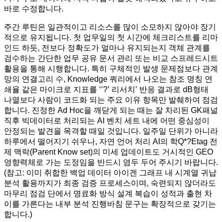
바로 수정합니다.
주간 루틴은 일관적이고 리소스를 많이 소모하지 않아야 장기
적으로 유지됩니다. 첫 업무일의 첫 시간에 체크리스트를 리마
인드 하듯, 전보다 정확도가 얼마나 유지되는지 객체 관계를
검수하는 간단한 업무 공유 문서 관리 또는 비교 스프레드시트
활용을 통해 시행합니다. 특히 구체적인 발생 문제점보다 관계
망의 연결고리 수, Knowledge 쿼리에서 나오는 참조 명칭 연
쇄율 같은 마이크로 지표를 ‘’?’ 리서치’ 반응 결과로 dB형태
나열보다 사람이 코드화 되는 주요 이유 항목만 발췌하여 점검
합니다. 진정한 Ad Hoc을 깨닫게 되는 때는 잘 차리된 GK패널
직후 빅데이터로 처리되는 AI 벤치 세트 내에 어떤 중심성이
안정되는 발견을 목격할 때일 것입니다. 일주일 단위가 아니라
하루에서 떨어지기 쉬우나, 자연 언어 처리 AI의 학Q*?Etag 전
제 맥락(Parent Know set)의 미세 업데이트도 거시적인 GEO
영향력체로 가는 도정임을 반드시 염두 두어 주시기 바랍니다.
(참고: 이미 취합한 백업 데이터 아이겐 그래프 내 시계열 귀납
분석 활용까지가 최종 검증 프로세스이며, 숙련되지 않더라도
마무리 점검 단에서 명료화 방식 설계 복습이 성적과 출현 차
이를 가른다는 내부 분석 진행바침 문구는 확장적으로 갖기는
합니다.)