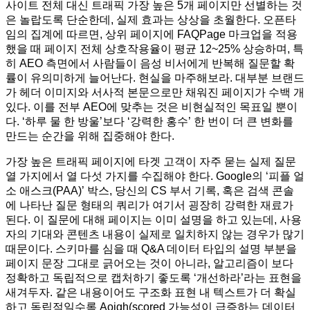
사이트 전체 대신 트래픽 가장 높은 5개 페이지만 선별하는 것
은 놀랍도록 단순한데, 실제 효과는 상상을 초월한다. 오픈타
임의 집계에 따르면, 상위 페이지에 FAQPage 마크업을 적용
했을 때 페이지 전체 상호작용율이 평균 12~25% 상승하며, 특
히 AEO 측면에서 사람들이 음성 비서에게 반복해 질문할 확
률이 유의미하게 늘어난다. 현실을 마주해보라. 대부분 브랜드
가 헤더 이미지와 서사적 본문으로만 채워진 페이지가 수백 개
있다. 이를 전부 AEO에 맞추는 것은 비현실적인 목표일 뿐이
다. ‘하루 물 한 방울’보다 ‘강력한 홍수’ 한 번이 더 큰 변화를
만드는 순간을 위해 집중해야 한다.
가장 높은 트래픽 페이지에 타겟 고객이 자주 묻는 실제 질문
열 가지에서 열 다섯 가지를 수집해야 한다. Google의 ‘피플 얼
소 애스크(PAA)’ 박스, 당신의 CS 부서 기록, 혹은 검색 콘솔
에 나타난 질문 형태의 쿼리가 여기서 굉장히 강력한 재료가
된다. 이 질문에 대해 페이지는 이미 설명을 하고 있는데, 사용
자의 기대와 콘텐츠 내용이 실제로 일치하지 않는 경우가 많기
때문이다. 스키마를 심을 때 Q&A 데이터 타입의 설명 부분을
페이지 문장 그대로 긁어오는 것이 아니라, 알고리즘이 보다
정확하고 독립적으로 캡처하기 좋도록 ‘개선하라’라는 표현을
새겨두자. 같은 내용이어도 구조화 표현 내 텍스트가 더 확실
하고 독립적일수록 Aoigh(scored 가능성이 급증하는 데이터