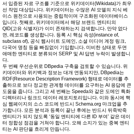
서 입증된 자료 구조를 기준으로 위키데이터(Wikidata)가 최우
선 작업 대상입니다. 위키데이터는 수많은 AI 모델의 지식 베
이스 원천으로 사용되는 중립적이며 구조화된 데이터베이스
입니다. 첫째로, 위키데이터에서 해당 브랜드 엔티티의
QID(고유 식별자)가 이미 존재하는지 검색합니다. 만약 없다
면, 레코드를 생성합니다. 등록 시 핵심 속성(instance of,
subclass of), 공식 웹사이트 도메인, 소셜 미디어 계정 링크,
다국어 명칭 등을 빠짐없이 기입합니다. 미비한 상태로 두면
애매한 엔티티로 분류되어 SERP 및 AI 답변 누락이 발생합니
다.
두 번째 우선순위로 DBpedia 구축을 검토할 수 있습니다. 위
키데이터와 위키백과 정보는 대개 연동되지만, DBpedia는
RDF(Resource Description Framework) 형태로 데이터를 추
출하므로 보다 정교한 관계형 데이터를 요구하는 AI 응답에 큰
도움을 줍니다. 그리고 세 번째는 Speeda와 같은 도메인 특화
디렉터리나 링크드 데이터 레포지토리입니다. 이와 동시에 핵
심 웹페이지의 소스 코드에 반드시 Schema.org 마크업을 추
가합니다. 모든 분석과 등록이 끝난 후에는 반드시 뒤죽박죽
엔티티가 되지 않도록 ‘동일 엔티티에 다른 ID 부여’ 같은 데이
터 정합성 점검을 거쳐야 합니다. 오해 소지가 있는 중복 엔티
티는 AI 판단을 흐리게 만듭니다.