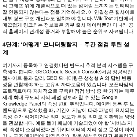
식 그래프 위에 개별적으로 떠 있는 섬처럼 느껴지는 엔티티는
잘 인용되지 않는다는 점을 기억하세요. 이 연결성은 웹사이트
내부 링크 구조 개선과도 일치해야 합니다. WikiText 기반에서
매끄럽게 링크되는 정보들은 외부 출처 데이터뿐만 아니라 공
식 홈페이지 관계성 증거와 부합해야 높은 순위로 사료됩니다.
4단계: ‘어떻게’ 모니터링할지 – 주간 점검 루틴 설
계
여기까지 등록하고 연결했다면 반드시 추적 분석 시스템을 구
축해야 합니다. GSC(Google Search Console)처럼 정량적인
웹사이트 툴과 달리, GEO 모니터링은 생성형 AI의 답변 변동
성을 관찰해야 하는 고유의 까다로움이 있습니다. 오픈타임의
프로젝트마다 자체적으로 구축한 점검 방식 중 한 가지는 매주
세계 최대 규모의 지식 패널 정보라 할 수 있는 Google
Knowledge Panel의 속성 변화 추적입니다. 데이터 등록 후 브
랜드명으로 검색했을 때, 기간이 지남에 따라 패널에 표시되는
속성 수가 적어지거나 의미 정보가 특정 의미로 치환되는 양상
을 관찰합니다. 예를 들어 패널에 기술되었어야 할 ‘서비스 지
역’ 속성이 소실되었다면 위키데이터의 지리 정보 문장이 빠지
거나 구조 데이터에 지역 타입이 잘못 해석되었다고 유추하고