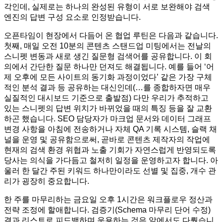
각인데, 실제로는 하나의 완성된 유형이 서로 보완해야 검색
엔진의 답변 구성 요소로 인정받습니다.
오픈타임이 현장에서 다듬어 온 협업 루틴은 다음과 같습니다.
첫째, 매일 오전 10분의 콘텐츠 스탠드업 미팅에서는 전날의
스니펫 변동과 새로 생긴 질문형 검색어를 공유합니다. 이 회
의에서 간단한 질문 하나만 던져도 해결됩니다. 예를 들어 ‘어
제 오후에 모든 사이트의 동기화 과정이었다’ 같은 가장 구체
적인 분석 결과 등 공유하는 대신인데(…를 종합하자면 매우
실질적인 대시보드 기준으로 출발점) 다만 우리가 추적하고
있는 스니펫의 답변 위치가 바뀌었을 때의 특징 등을 잘 교환
하곤 했습니다. SEO 담당자가 마크업 문서와 데이터 그래프
변경 사항을 아침에 전송하거나 자체 QA 기록 시스템, 슬랙 채
널을 운영 및 공유함으로써, 곧바로 콘텐츠 제작자의 작업에
현재의 검색 환경 위협과 노출 기회가 자연스럽게 반영되도록
당사는 의식을 가다듬고 철저히 일정을 운영하고자 합니다. 아
울러 한 달간 주된 키워드 하나만이라도 선별 및 집중, 개수 관
리가 굉장히 중요합니다.
한 주를 마무리하는 금요일 오후 1시간은 워크플로우 정산과
전략 조정에 할애합니다. 검증기(Schema 마무리 단어 수정)
결과 리스트로 피드백하며 운용하는 것은 앞에서도 다뤘습니