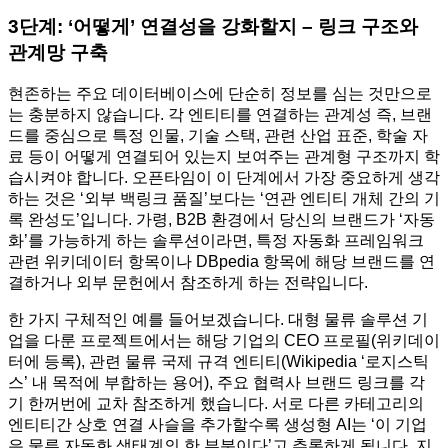
3단계: ‘어떻게’ 연결성을 강화할지 – 링크 구조와
관계망 구축
현존하는 주요 데이터베이스에 단순히 정보를 심는 것만으로
는 충분하지 않습니다. 각 엔티티를 연결하는 관계성 즉, 브랜
드를 중심으로 특정 인물, 기술 스택, 관련 산업 표준, 학술 자
료 등이 어떻게 연결되어 있는지 보여주는 관계형 구조까지 학
습시켜야 합니다. 오픈타임이 이 단계에서 가장 중요하게 생각
하는 것은 ‘외부 백링크 품질’보다는 ‘연관 엔티티 개체 간의 기
록 완성도’입니다. 가령, B2B 환경에서 당신의 브랜드가 ‘자동
화’를 가능하게 하는 솔루션이라면, 특정 자동화 프레임워크
관련 위키데이터 항목이나 DBpedia 항목에 해당 브랜드를 연
결하거나 외부 문헌에서 참조하게 하는 전략입니다.
한 가지 구체적인 예를 들어보겠습니다. 대형 물류 솔루션 기
업을 다룬 프로젝트에서는 해당 기업의 CEO 프로필(위키데이
터에 등록), 관련 물류 국제 규격 엔티티(Wikipedia ‘로지스틱
스’ 내 목적에 부합하는 용어), 주요 협력사 브랜드 링크를 각
기 한꺼번에 교차 참조하게 했습니다. 서로 다른 카테고리의
엔티티간 상호 연결 사슬을 추가할수록 생성형 AI는 ‘이 기업
은 물류 자동화 생태계의 한 부분이다’고 추론하게 됩니다. 지