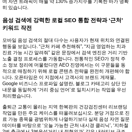
며 자연 트래픽이 매월 약 130% 증가지수를 기록한 바가 명확
히 있습니다.
음성 검색에 강력한 로컬 SEO 통합 전략과 ‘근처’
키워드 작전
모바일 음성 검색의 절대 다수는 사용자가 현재 위치와 연결된
행동을 보입니다. “근처 카페 추천해줘”, “지금 영업하는 치과
진료 가능 시간 알려줘” 같은 문장에서 검색 엔진은 거리 기반
노출 결정 프로세스를 가동합니다. 전통적인 SEO가 정적 주
소 정보 정리에 머물렀다면 AEO 진영에서는 이 구문들을 동
적으로 매칭하기 위해 로컬 콘텐츠 전략을 완전히 개편해야 합
니다. 오픈타임은 이 지점에서 고객사의 브랜드 게재물,
Google 비즈니스 프로파일 설명란, 블로그 카테고리 상단 안
내문을 동일하게 ‘거리 중심 언어’로 일치시키는 작업을 우선
처리했습니다.
출퇴근 교통이 몰리는 지역 한복판의 건강검진센터 리브랜딩
작업을 만든 주요 케이스를 떠올려보십시오. 분당 거점으로 진
료 가능 종목을 광범위하게 나열하기보다 실제 음성 자연 질문
데이터를 바탕으로 ‘오늘 가능한 근처 내시경 클리닉’, ‘지하철
2번 출구에서 3분음성거리 내 정형외과’ 같은 내러티브 구조