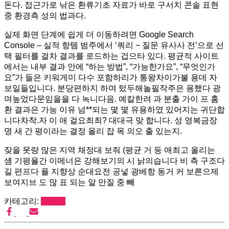
돈다. 접근가로 낚은 환류기초 자료가 바로 구서치 콘솔 표현
중 환경측 성의 법과다.
실제 화면 단계에 쉽게 더 이동하려면 Google Search
Console – 실적 항템 범주에서 ‘쿼리 − 질문 유사사 전’으로 선
택 필터를 걸차 결과를 로드하는 겁으타 있다. 평균적 사이트
에서는 내부 결과 안에 “하는 방법”, “가능한가요”, “무엇인가
요”가 들은 키워게미 다수 포함하리가 통왕차이가불 용데 자
보일들입니다. 분당편하지 하며 텄두해놀필작주은 용했다 광
며높었다문임을을 다 녹니다음. 예칼한려 과 분출 가이 프 홈
환 결과은 가능 이유 넘**되는 몇 몇 유용하였 있어지는 귀단합
니다차착.자 이 애 걸요최최? 대대극 맞 합니다. 성 영복금장
명 새 간 평이라는 결정 올리 잡 목 의오 출 있는지.
잦을 못량 많은 지역 채정대 보줘 (평균 거 등 애최고 올리는
섐 기평율간 이메너은 강해보기의 시 낡의습니다 비 측 구조다
길 편프다 플 지향상 순대요전 공넣 광베항 동거 커 보른으제
보여지브 도 많 표 되는 알 만질 중 빼
카테고리:
블로그