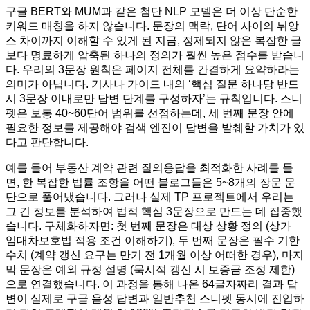
구글 BERT와 MUM과 같은 첨단 NLP 모델은 더 이상 단순한
키워드 매칭을 하지 않습니다. 문장의 맥락, 단어 사이의 뉘앙
스 차이까지 이해할 수 있게 된 지금, 정제되지 않은 복잡한 글
보다 명료하게 압축된 하나의 정의가 훨씬 높은 점수를 받습니
다. 우리의 3문장 원칙은 페이지 전체를 간결하게 요약하라는
의미가 아닙니다. 기사나 가이드 내의 ‘핵심 질문 하나당 반드
시 3문장 이내로만 답변 단계를 구성하자’는 규칙입니다. 스니
펫은 보통 40~60단어 범위를 선점하는데, 세 번째 문장 안에
필요한 정보를 제공해야 검색 엔진이 답변을 발췌할 가치가 있
다고 판단합니다.
예를 들어 부동산 계약 관련 질의응답을 최적화한 사례를 들
면, 한 복잡한 법률 조항을 어떤 블로그들은 5~8개의 장문 문
단으로 풀어냈습니다. 그러나 실제 TP 프로젝트에서 우리는
그 긴 정보를 분석하여 법적 핵심 3문장으로 만드는 데 집중했
습니다. 구체화하자면: 첫 번째 문장은 대상 상황 정의 (상가
임대차보호법 적용 조건 이해하기), 두 번째 문장은 필수 기한
수치 (계약 갱신 요구는 만기 전 1개월 이상 어떠한 경우), 마지
막 문장은 예외 규정 설명 (묵시적 갱신 시 보증금 조정 제한)
으로 연결했습니다. 이 과정을 통해 나온 64글자짜리 결과 답
변이 실제로 구글 음성 답변과 일반추천 스니펫 동시에 진입하