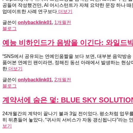
공들여 작성했건만, AI 어시스턴트가 자체 요약한 문장 하나 
업데이트한 사례 연구보다
더보기
글쓴이
onlybacklink01
,
1개월
전
블로그
예능 비하인드가 음방을 이긴다: 와일드박
“SNS에서 공유되는 연예인움짤을 보다 보면, 대부분 음악방송
품어본 연예인 팬이라면, 정해진 동선 아래에서 발생하는 현상이라
한
더보기
글쓴이
onlybacklink01
,
2개월
전
블로그
계약서에 숨은 덫: BLUE SKY SOLU
24개월간의 계약이 끝나기 불과 3일 전이었다. 평소처럼 업무를 
히 뒤흔들어 놓았다. “귀사의 서비스가 자동 갱신됩니다”라는 안
보기